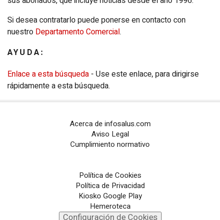
sus abonados, que incluye noticias desde el año 1996.
Configuración de Cookies
Si desea contratarlo puede ponerse en contacto con
nuestro
Departamento Comercial
.
PORTALES TEMÁTICOS
AYUDA:
CHANCE
Enlace a esta búsqueda
- Use este enlace, para dirigirse
PORTALTIC
rápidamente a esta búsqueda.
EP
SOCIAL
Acerca de infosalus.com
NOTI
MÉRICA
Aviso Legal
Cumplimiento normativo
EP
TURISMO
CULTURAOCIO
Política de Cookies
Política de Privacidad
INFOSALUS
Kiosko Google Play
Hemeroteca
Configuración de Cookies
DESCONECTA