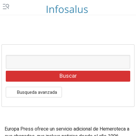
Islas Canarias
Ceuta y Melilla
Vídeos
Fotos
Newsletters
Productos
Podcasts
Servicios
Busqueda avanzada
Loterías y sorteos
Eventos
Europa Press ofrece un servicio adicional de Hemeroteca a
EPComunicación