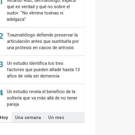
1
Ricardo Ruiz, dermatólogo, explica
qué es verdad y qué no sobre el
sudor: "No elimina toxinas ni
adelgaza"
2
Traumatólogo defiende preservar la
articulación antes que sustituirla por
una prótesis en casos de artrosis
3
Un estudio identifica los tres
factores que pueden añadir hasta 13
años de vida sin demencia
4
Un estudio revela el beneficio de la
soltería que va más allá de no tener
pareja
Hoy
Una semana
Un mes