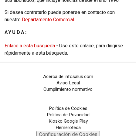
sus abonados, que incluye noticias desde el año 1996.
Configuración de Cookies
Si desea contratarlo puede ponerse en contacto con
nuestro
Departamento Comercial
.
PORTALES TEMÁTICOS
AYUDA:
CHANCE
Enlace a esta búsqueda
- Use este enlace, para dirigirse
PORTALTIC
rápidamente a esta búsqueda.
EP
SOCIAL
Acerca de infosalus.com
NOTI
MÉRICA
Aviso Legal
Cumplimiento normativo
EP
TURISMO
CULTURAOCIO
Política de Cookies
Política de Privacidad
INFOSALUS
Kiosko Google Play
Hemeroteca
Configuración de Cookies
DESCONECTA