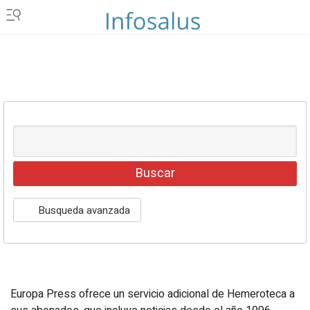
Islas Canarias
Ceuta y Melilla
Vídeos
Fotos
Newsletters
Productos
Podcasts
Servicios
Busqueda avanzada
Loterías y sorteos
Eventos
Europa Press ofrece un servicio adicional de Hemeroteca a
EPComunicación