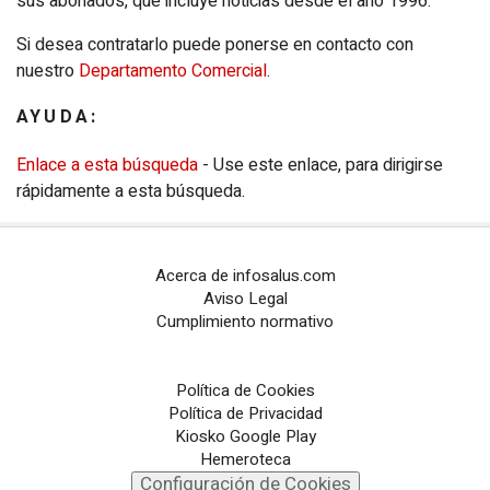
sus abonados, que incluye noticias desde el año 1996.
Configuración de Cookies
Si desea contratarlo puede ponerse en contacto con
nuestro
Departamento Comercial
.
PORTALES TEMÁTICOS
AYUDA:
CHANCE
Enlace a esta búsqueda
- Use este enlace, para dirigirse
PORTALTIC
rápidamente a esta búsqueda.
EP
SOCIAL
Acerca de infosalus.com
NOTI
MÉRICA
Aviso Legal
Cumplimiento normativo
EP
TURISMO
CULTURAOCIO
Política de Cookies
Política de Privacidad
INFOSALUS
Kiosko Google Play
Hemeroteca
Configuración de Cookies
DESCONECTA