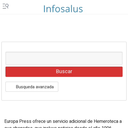
Islas Canarias
Ceuta y Melilla
Vídeos
Fotos
Newsletters
Productos
Podcasts
Servicios
Busqueda avanzada
Loterías y sorteos
Eventos
Europa Press ofrece un servicio adicional de Hemeroteca a
EPComunicación