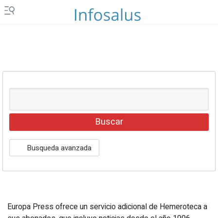
Islas Canarias
Ceuta y Melilla
Vídeos
Fotos
Newsletters
Productos
Podcasts
Servicios
Busqueda avanzada
Loterías y sorteos
Eventos
Europa Press ofrece un servicio adicional de Hemeroteca a
EPComunicación