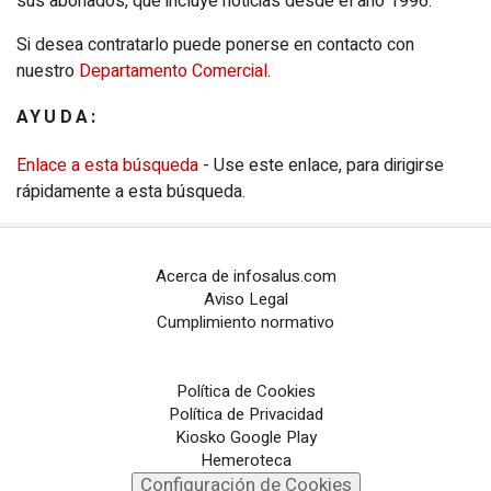
sus abonados, que incluye noticias desde el año 1996.
Configuración de Cookies
Si desea contratarlo puede ponerse en contacto con
nuestro
Departamento Comercial
.
PORTALES TEMÁTICOS
AYUDA:
CHANCE
Enlace a esta búsqueda
- Use este enlace, para dirigirse
PORTALTIC
rápidamente a esta búsqueda.
EP
SOCIAL
Acerca de infosalus.com
NOTI
MÉRICA
Aviso Legal
Cumplimiento normativo
EP
TURISMO
CULTURAOCIO
Política de Cookies
Política de Privacidad
INFOSALUS
Kiosko Google Play
Hemeroteca
Configuración de Cookies
DESCONECTA