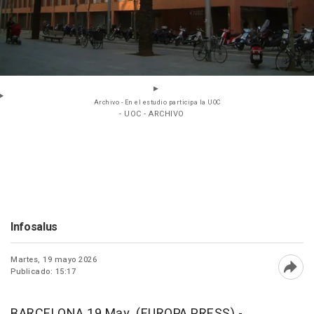
Archivo - En el estudio participa la UOC
- UOC - ARCHIVO
Infosalus
Martes, 19 mayo 2026
Publicado: 15:17
Abri
BARCELONA 19 May. (EUROPA PRESS) -