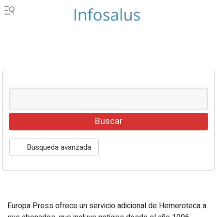
Islas Canarias
Ceuta y Melilla
Vídeos
Fotos
Newsletters
Productos
Podcasts
Servicios
Busqueda avanzada
Loterías y sorteos
Eventos
Europa Press ofrece un servicio adicional de Hemeroteca a
EPComunicación