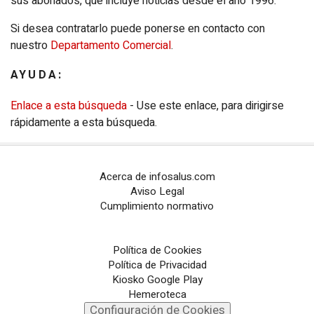
sus abonados, que incluye noticias desde el año 1996.
Configuración de Cookies
Si desea contratarlo puede ponerse en contacto con
nuestro
Departamento Comercial
.
PORTALES TEMÁTICOS
AYUDA:
CHANCE
Enlace a esta búsqueda
- Use este enlace, para dirigirse
PORTALTIC
rápidamente a esta búsqueda.
EP
SOCIAL
Acerca de infosalus.com
NOTI
MÉRICA
Aviso Legal
Cumplimiento normativo
EP
TURISMO
CULTURAOCIO
Política de Cookies
Política de Privacidad
INFOSALUS
Kiosko Google Play
Hemeroteca
Configuración de Cookies
DESCONECTA