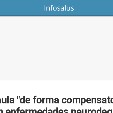
ula "de forma compensato
on enfermedades neurodeg