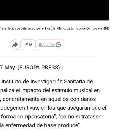
Presentación de Euterpe_adn, en el Hospital Clínico de Santiago de Compostela - IDIS
IA
Seguir en
Abrir opciones para compartir
 May. (EUROPA PRESS) -
 Instituto de Investigación Sanitaria de
naliza el impacto del estímulo musical en
, concretamente en aquellos con daños
odegenerativas, en los que aseguran que el
forma compensatoria", "como si tratasen
e la enfermedad de base produce".