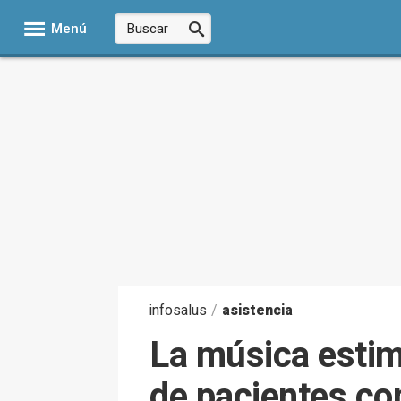
Menú
infosalus
/
asistencia
La música estim
de pacientes c