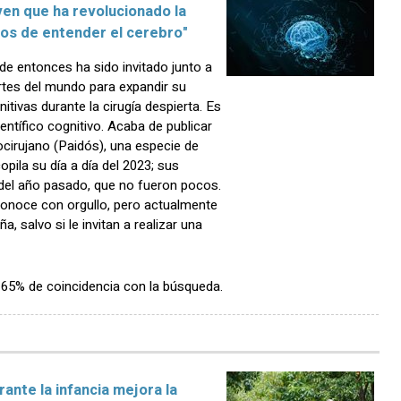
ven que ha revolucionado la
jos de entender el cerebro"
e entonces ha sido invitado junto a
rtes del mundo para expandir su
tivas durante la cirugía despierta. Es
ntífico cognitivo. Acaba de publicar
ocirujano (Paidós), una especie de
pila su día a día del 2023; sus
 del año pasado, que no fueron pocos.
conoce con orgullo, pero actualmente
, salvo si le invitan a realizar una
n 65% de coincidencia con la búsqueda.
ante la infancia mejora la