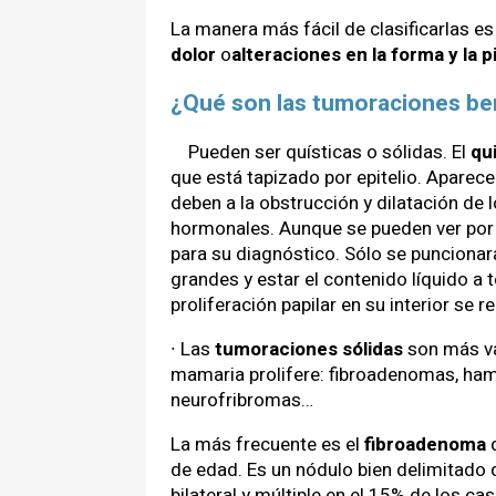
La manera más fácil de clasificarlas 
dolor
o
alteraciones en la forma y la p
¿Qué son las tumoraciones b
Pueden ser quísticas o sólidas. El
qu
que está tapizado por epitelio. Apare
deben a la obstrucción y dilatación d
hormonales. Aunque se pueden ver por
para su diagnóstico. Sólo se puncionar
grandes y estar el contenido líquido a 
proliferación papilar en su interior se 
∙ Las
tumoraciones sólidas
son más va
mamaria prolifere: fibroadenomas, h
neurofribromas…
La más frecuente es el
fibroadenoma
q
de edad. Es un nódulo bien delimitado 
bilateral y múltiple en el 15% de los ca