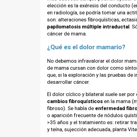
elección es la exéresis del conducto (
en radiología, se podría tomar una act
son: alteraciones fibroquísticas, ectasi
papilomatosis múltiple intraductal
. S
cáncer de mama.
¿Qué es el dolor mamario?
No debemos infravalorar el dolor mama
de mama cursan con dolor como síntom
que, si la exploración y las pruebas de
desarrollar cáncer.
El dolor cíclico y bilateral suele ser 
cambios fibroquísticos
en la mama (m
fibroso). Se habla de
enfermedad fibro
o aparición frecuente de nódulos quíst
>35 años y el tratamiento es: retirar t
y teína, sujección adecuada, planta Vi