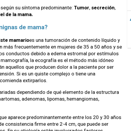
es según su síntoma predominante:
Tumor
,
secreción
,
iel de la mama.
enignas de mama?
iste mamario
es una tumoración de contenido líquido y
cen más frecuentemente en mujeres de 35 a 50 años y se
e los conductos debido a edema estromal por estímulos
 mamografía, la ecografía es el método más idóneo
án aquellos que producen dolor a la paciente por ser
tensión. Si es un quiste complejo o tiene una
recomienda extirparlos.
riadas dependiendo de qué elemento de la estructura
amartomas, adenomas, lipomas, hemangiomas,
ue aparece predominantemente entre los 20 y 30 años
de consistencia firme entre 2-4 cm, que puede ser
sos. En su etiología están involucrados factores