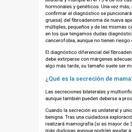
hormonales y genéticos. Una vez más, e
confirmar el diagnóstico se puncionará
gruesa) del fibroadenoma de nueva apar
múltiples, pequeños y de las mismas car
en los que tengamos dudas diagnósticas
cancerofobia, aunque no tienen riesgo 
El diagnóstico diferencial del fibroade
debe extirparse con márgenes adecuado
algo más tarde, su tamaño suele ser ma
¿Qué es la secreción de mam
Las secreciones bilaterales y multiori
aunque también pueden deberse a proce
Cuando la secreción es unilateral y unio
benigna. Tras una cuidadosa exploració
realizará mamografía (si es mayor de 3
más dudosas aunque podrían ayudar a la