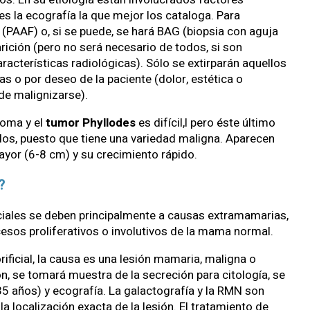
s la ecografía la que mejor los cataloga. Para
 (PAAF) o, si se puede, se hará BAG (biopsia con aguja
ición (pero no será necesario de todos, si son
acterísticas radiológicas). Sólo se extirparán aquellos
 o por deseo de la paciente (dolor, estética o
de malignizarse).
noma y el
tumor Phyllodes
es difícil,l pero éste último
s, puesto que tiene una variedad maligna. Aparecen
yor (6-8 cm) y su crecimiento rápido.
a?
ficiales se deben principalmente a causas extramamarias,
sos proliferativos o involutivos de la mama normal.
rificial, la causa es una lesión mamaria, maligna o
n, se tomará muestra de la secreción para citología, se
5 años) y ecografía. La galactografía y la RMN son
 localización exacta de la lesión. El tratamiento de