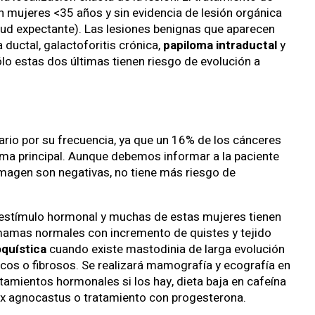
en mujeres <35 años y sin evidencia de lesión orgánica
itud expectante). Las lesiones benignas que aparecen
a ductal, galactoforitis crónica,
papiloma intraductal
y
ólo estas dos últimas tienen riesgo de evolución a
rio por su frecuencia, ya que un 16% de los cánceres
a principal. Aunque debemos informar a la paciente
 imagen son negativas, no tiene más riesgo de
por estímulo hormonal y muchas de estas mujeres tienen
amas normales con incremento de quistes y tejido
quística
cuando existe mastodinia de larga evolución
icos o fibrosos. Se realizará mamografía y ecografía en
ratamientos hormonales si los hay, dieta baja en cafeína
tex agnocastus o tratamiento con progesterona.