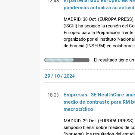
El partenariado europeo BE R
13:48
pandemias actualiza su activida
MADRID, 30 Oct. (EUROPA PRESS) - El
(ISCIII) ha acogido la reunión del C
Europeo para la Preparación frent
organizado por el Instituto Naciona
de Francia (INSERM) en colaboración
El resultado tiene u
29 / 10 / 2024
Empresas.-GE HealthCare anunc
18:03
medio de contraste para RM 
macrocíclico
MADRID, 29 Oct. (EUROPA PRESS) - 
simposio bienal sobre medios de co
(Noruega), los resultados del estudi