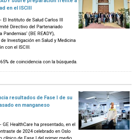
EADY sobre preparación frente a
d en el ISCIII
 Instituto de Salud Carlos III
omité Directivo del Partenariado
e a Pandemias' (BE READY),
l de Investigación en Salud y Medicina
 con el ISCIII.
n 65% de coincidencia con la búsqueda.
ia resultados de Fase I de su
basado en manganeso
GE HealthCare ha presentado, en el
ntraste de 2024 celebrado en Oslo
o clínico de Fase I del primer medio