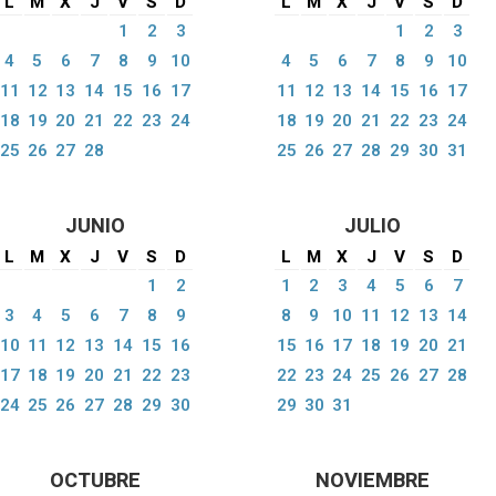
L
M
X
J
V
S
D
L
M
X
J
V
S
D
1
2
3
1
2
3
4
5
6
7
8
9
10
4
5
6
7
8
9
10
11
12
13
14
15
16
17
11
12
13
14
15
16
17
18
19
20
21
22
23
24
18
19
20
21
22
23
24
25
26
27
28
25
26
27
28
29
30
31
JUNIO
JULIO
L
M
X
J
V
S
D
L
M
X
J
V
S
D
1
2
1
2
3
4
5
6
7
3
4
5
6
7
8
9
8
9
10
11
12
13
14
10
11
12
13
14
15
16
15
16
17
18
19
20
21
17
18
19
20
21
22
23
22
23
24
25
26
27
28
24
25
26
27
28
29
30
29
30
31
OCTUBRE
NOVIEMBRE