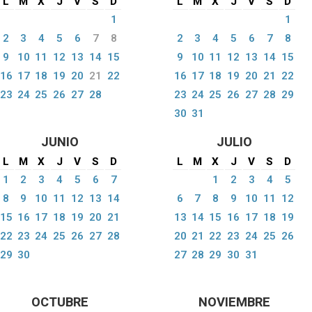
L
M
X
J
V
S
D
L
M
X
J
V
S
D
1
1
2
3
4
5
6
7
8
2
3
4
5
6
7
8
9
10
11
12
13
14
15
9
10
11
12
13
14
15
16
17
18
19
20
21
22
16
17
18
19
20
21
22
23
24
25
26
27
28
23
24
25
26
27
28
29
30
31
JUNIO
JULIO
L
M
X
J
V
S
D
L
M
X
J
V
S
D
1
2
3
4
5
6
7
1
2
3
4
5
8
9
10
11
12
13
14
6
7
8
9
10
11
12
15
16
17
18
19
20
21
13
14
15
16
17
18
19
22
23
24
25
26
27
28
20
21
22
23
24
25
26
29
30
27
28
29
30
31
OCTUBRE
NOVIEMBRE