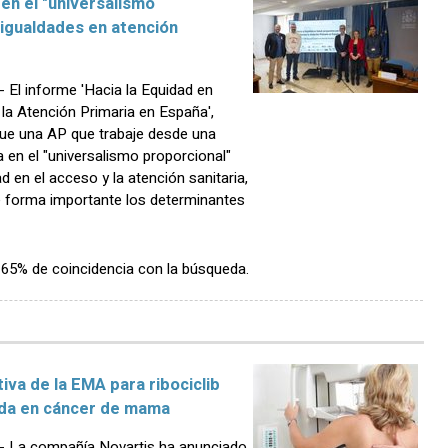
en el "universalismo
sigualdades en atención
El informe 'Hacia la Equidad en
la Atención Primaria en España',
que una AP que trabaje desde una
a en el "universalismo proporcional"
d en el acceso y la atención sanitaria,
e forma importante los determinantes
n 65% de coincidencia con la búsqueda.
tiva de la EMA para ribociclib
aída en cáncer de mama
 La compañía Novartis ha anunciado