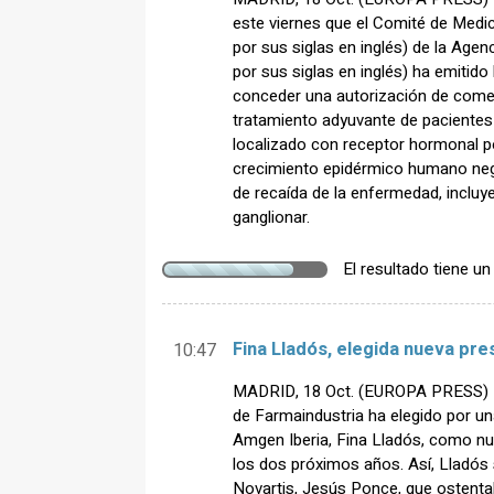
este viernes que el Comité de Me
por sus siglas en inglés) de la Ag
por sus siglas en inglés) ha emitid
conceder una autorización de comerci
tratamiento adyuvante de paciente
localizado con receptor hormonal po
crecimiento epidérmico humano neg
de recaída de la enfermedad, inclu
ganglionar.
El resultado tiene u
Fina Lladós, elegida nueva pre
10:47
MADRID, 18 Oct. (EUROPA PRESS) -
de Farmaindustria ha elegido por un
Amgen Iberia, Fina Lladós, como nu
los dos próximos años. Así, Lladós 
Novartis, Jesús Ponce, que ostenta