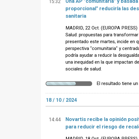
Una AP "comunitaria" y basada 
15:32
proporcional" reduciría las de
sanitaria
MADRID, 22 Oct. (EUROPA PRESS) - 
Salud: propuestas para transformar 
presentado este martes, incide en 
perspectiva "comunitaria" y centrad
podría ayudar a reducir la desigualda
una inequidad en la que impactan d
sociales de salud.
El resultado tiene u
18 / 10 / 2024
Novartis recibe la opinión posi
14:44
para reducir el riesgo de rec
MADRID, 18 Oct. (EUROPA PRESS) -