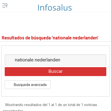
EP
AGRO
EP
DATA
MERCADO
FINANCIERO
ES EUROPA
Resultados de búsqueda 'nationale nederlanden'
LEGAL
GENERACIÓN DE OPORTUNIDADES
Busqueda avanzada
Mostrando resultados del 1 al 1 de un total de 1 noticias