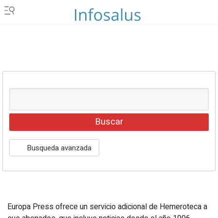
Islas Canarias
Ceuta y Melilla
Vídeos
Fotos
Newsletters
Productos
Podcasts
Servicios
Busqueda avanzada
Loterías y sorteos
Eventos
Europa Press ofrece un servicio adicional de Hemeroteca a
EPComunicación