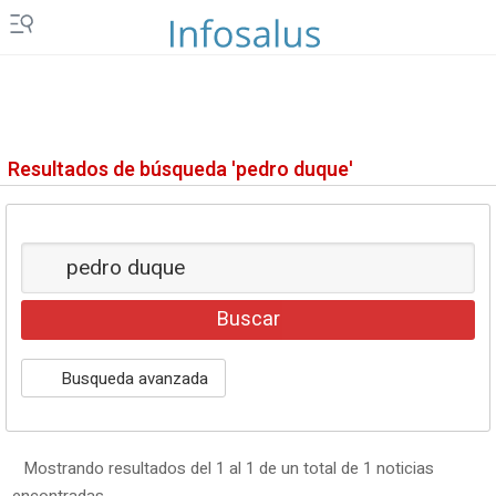
DESCONECTA
EP
MOTOR
EP
AGRO
EP
DATA
Resultados de búsqueda 'pedro duque'
MERCADO
FINANCIERO
ES EUROPA
LEGAL
GENERACIÓN DE OPORTUNIDADES
Busqueda avanzada
Mostrando resultados del 1 al 1 de un total de 1 noticias