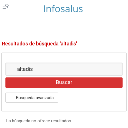
Vídeos
Fotos
Newsletters
Resultados de búsqueda 'altadis'
Productos
Podcasts
Servicios
Loterías y sorteos
Busqueda avanzada
Eventos
EPComunicación
La búsqueda no ofrece resultados
Configuración de Cookies