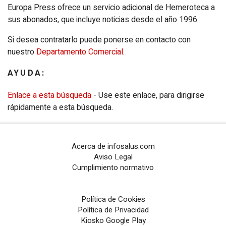
Europa Press ofrece un servicio adicional de Hemeroteca a
sus abonados, que incluye noticias desde el año 1996.
PORTALES TEMÁTICOS
Si desea contratarlo puede ponerse en contacto con
CHANCE
nuestro
Departamento Comercial
.
PORTALTIC
AYUDA:
EP
SOCIAL
Enlace a esta búsqueda
- Use este enlace, para dirigirse
rápidamente a esta búsqueda.
NOTI
MÉRICA
EP
TURISMO
Acerca de infosalus.com
Aviso Legal
CULTURAOCIO
Cumplimiento normativo
INFOSALUS
Política de Cookies
DESCONECTA
Política de Privacidad
Kiosko Google Play