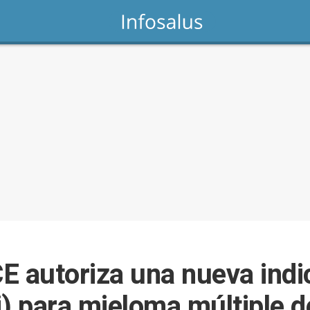
E autoriza una nueva indi
fi) para mieloma múltiple 