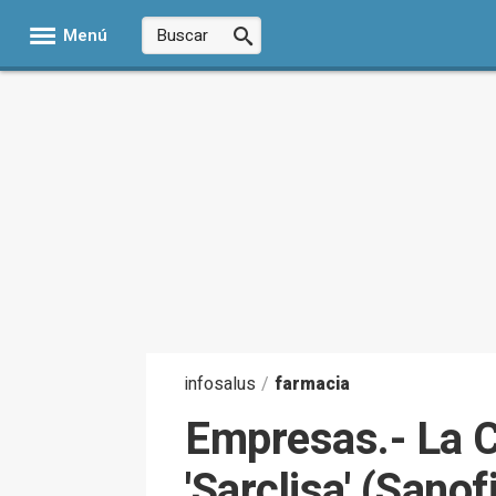
Menú
infosalus
/
farmacia
Empresas.- La C
'Sarclisa' (Sano