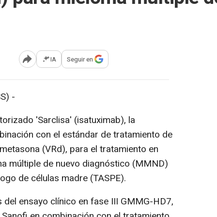
IA
Seguir en
Abrir opciones para compartir
S) -
rizado 'Sarclisa' (isatuximab), la
inación con el estándar de tratamiento de
metasona (VRd), para el tratamiento en
ma múltiple de nuevo diagnóstico (MMND)
logo de células madre (TASPE).
s del ensayo clínico en fase III GMMG-HD7,
 Sanofi en combinación con el tratamiento