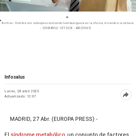
Archivo - Hombre con sobrepeso comiendo hambuerguesa en la oficina, mirando a la cámara.
- CHIRAYU/ ISTOCK - ARCHIVO
Infosalus
Lunes, 28 abril 2025
Actualizado: 12:07
Abri
MADRID, 27 Abr. (EUROPA PRESS) -
El
síndrome metabólico
, un conjunto de factores