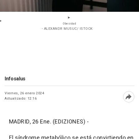
Obesidad
- ALEXANDR MUSUC/ ISTOCK
Infosalus
Viernes, 26 enero 2024
Actualizado: 12:16
Abri
MADRID, 26 Ene. (EDIZIONES) -
El síndrome metabólico se está convirtiendo en