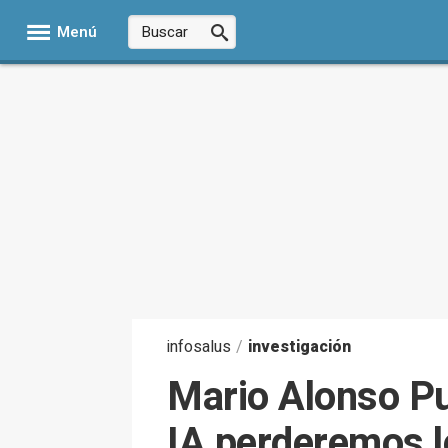
Menú
infosalus
/
investigación
Mario Alonso Pui
IA perderemos 