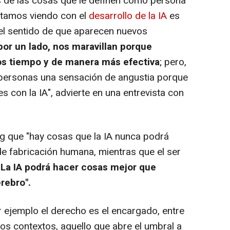
s de las cosas que le definen como persona
stamos viendo con el
desarrollo de la IA
es
el sentido de que aparecen nuevos
por un lado, nos maravillan porque
s tiempo y de manera más efectiva
; pero,
 personas una sensación de angustia porque
s con la IA", advierte en una entrevista con
g que "hay cosas que la IA nunca podrá
e fabricación humana, mientras que el ser
"
La IA podrá hacer cosas mejor que
rebro".
 ejemplo el derecho es el encargado, entre
os contextos, aquello que abre el umbral a