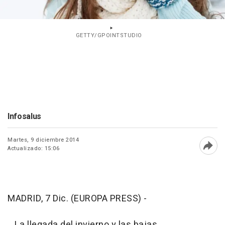
GETTY/GPOINTSTUDIO
Infosalus
Martes, 9 diciembre 2014
Actualizado: 15:06
Abri
MADRID, 7 Dic. (EUROPA PRESS) -
La llegada del invierno y las bajas