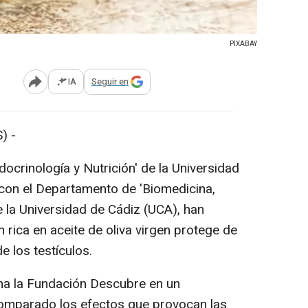
PIXABAY
IA
Seguir en
Abrir opciones para compartir
) -
ocrinología y Nutrición' de la Universidad
con el Departamento de 'Biomedicina,
e la Universidad de Cádiz (UCA), han
rica en aceite de oliva virgen protege de
e los testículos.
a la Fundación Descubre en un
omparado los efectos que provocan las