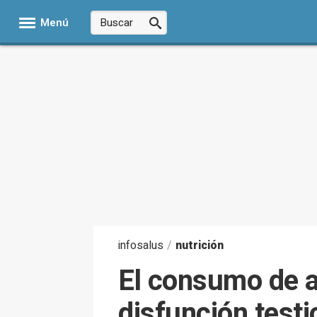
Menú
infosalus
/
nutrición
El consumo de ac
disfunción testi