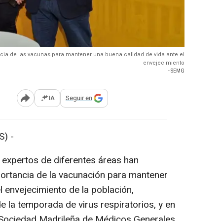
cia de las vacunas para mantener una buena calidad de vida ante el
envejecimiento
- SEMG
IA
Seguir en
Abrir opciones para compartir
) -
y expertos de diferentes áreas han
ortancia de la vacunación para mantener
l envejecimiento de la población,
de la temporada de virus respiratorios, y en
a Sociedad Madrileña de Médicos Generales