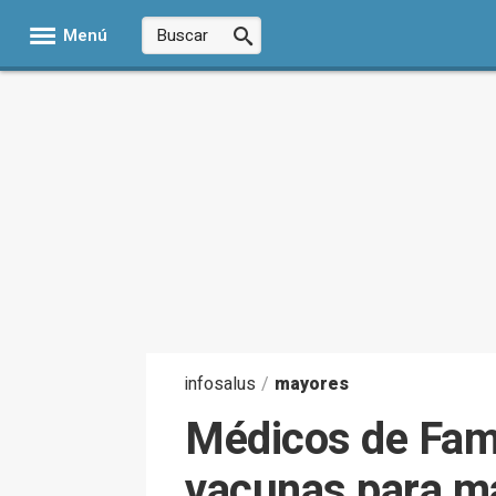
Menú
infosalus
/
mayores
Médicos de Fami
vacunas para ma