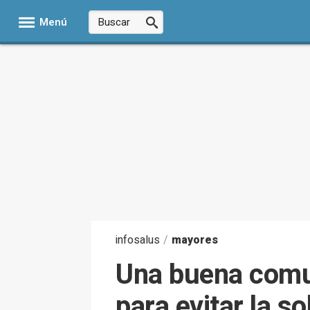
Menú
infosalus
/
mayores
Una buena comu
para evitar la 