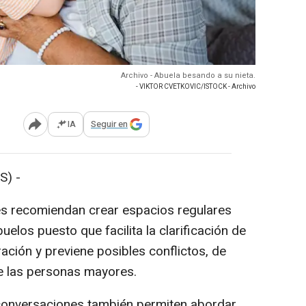
Archivo - Abuela besando a su nieta.
- VIKTOR CVETKOVIC/ISTOCK - Archivo
IA
Seguir en
Abrir opciones para compartir
S) -
s recomiendan crear espacios regulares
uelos puesto que facilita la clarificación de
ración y previene posibles conflictos, de
e las personas mayores.
conversaciones también permiten abordar