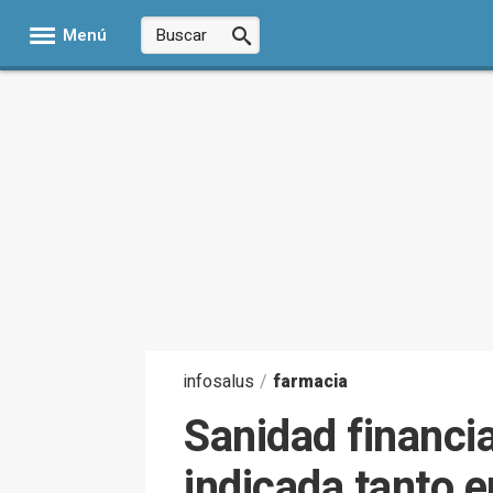
Menú
infosalus
/
farmacia
Sanidad financia
indicada tanto 