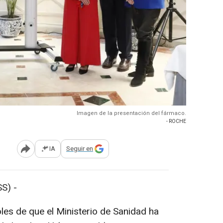
Imagen de la presentación del fármaco.
- ROCHE
IA
Seguir en
Abrir opciones para compartir
S) -
es de que el Ministerio de Sanidad ha