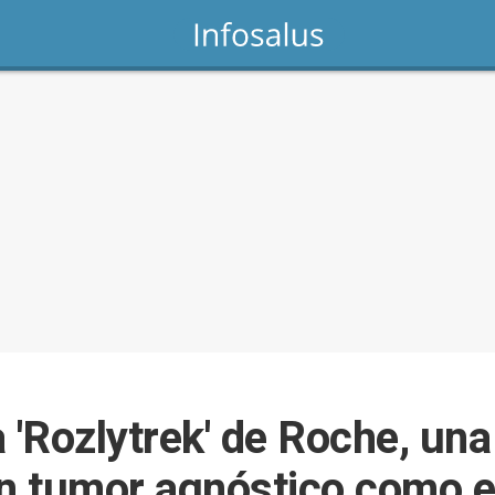
 'Rozlytrek' de Roche, una
en tumor agnóstico como 