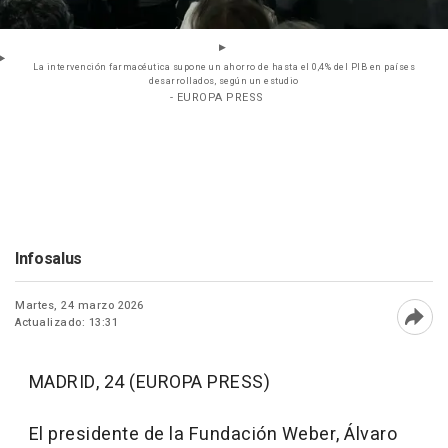
La intervención farmacéutica supone un ahorro de hasta el 0,4% del PIB en países
desarrollados, según un estudio
- EUROPA PRESS
Infosalus
Martes, 24 marzo 2026
Actualizado: 13:31
Abri
MADRID, 24 (EUROPA PRESS)
El presidente de la Fundación Weber, Álvaro