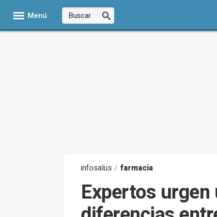
Menú
infosalus
/
farmacia
Expertos urgen 
diferencias ent