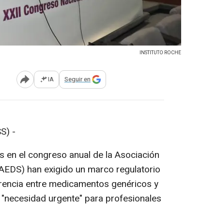
INSTITUTO ROCHE
IA
Seguir en
Abrir opciones para compartir
S) -
s en el congreso anual de la Asociación
AEDS) han exigido un marco regulatorio
erencia entre medicamentos genéricos y
a "necesidad urgente" para profesionales