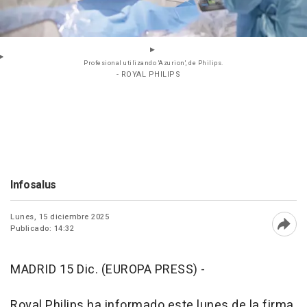
Profesional utilizando 'Azurion', de Philips.
- ROYAL PHILIPS
Infosalus
Lunes, 15 diciembre 2025
Publicado: 14:32
Abri
MADRID 15 Dic. (EUROPA PRESS) -
Royal Philips ha informado este lunes de la firma