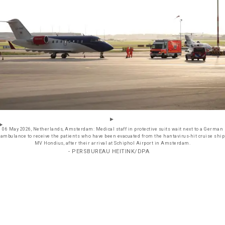
06 May 2026, Netherlands, Amsterdam: Medical staff in protective suits wait next to a German
ambulance to receive the patients who have been evacuated from the hantavirus-hit cruise ship
MV Hondius, after their arrival at Schiphol Airport in Amsterdam.
- PERSBUREAU HEITINK/DPA