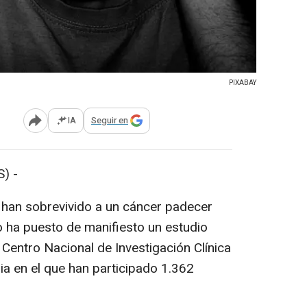
PIXABAY
IA
Seguir en
Abrir opciones para compartir
) -
 han sobrevivido a un cáncer padecer
o ha puesto de manifiesto un estudio
 Centro Nacional de Investigación Clínica
ia en el que han participado 1.362