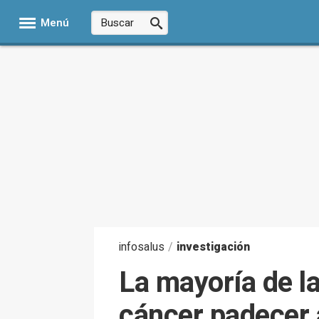
Menú
infosalus
/
investigación
La mayoría de l
cáncer padecer 