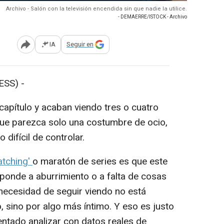
Archivo - Salón con la televisión encendida sin que nadie la utilice.
- DEMAERRE/ISTOCK - Archivo
IA
Seguir en
Abrir opciones para compartir
SS) -
apítulo y acaban viendo tres o cuatro
que parezca solo una costumbre de ocio,
 difícil de controlar.
atching'
o maratón de series es que este
onde a aburrimiento o a falta de cosas
necesidad de seguir viendo no está
, sino por algo más íntimo. Y eso es justo
tentado analizar con datos reales de