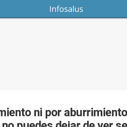
miento ni por aburrimiento:
 no puedes dejar de ver se