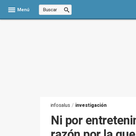
Menú
infosalus
/
investigación
Ni por entreteni
razón por la que