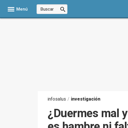
Menú
infosalus
/
investigación
¿Duermes mal y
es hambre ni fal