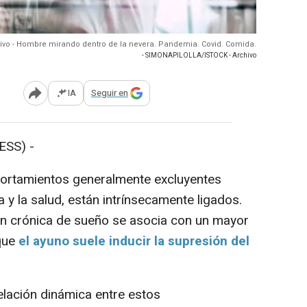
ivo - Hombre mirando dentro de la nevera. Pandemia. Covid. Comida.
- SIMONAPILOLLA/ISTOCK - Archivo
IA
Seguir en
Abrir opciones para compartir
SS) -
ortamientos generalmente excluyentes
a y la salud, están intrínsecamente ligados.
ión crónica de sueño se asocia con un mayor
que
el ayuno suele inducir la supresión del
elación dinámica entre estos