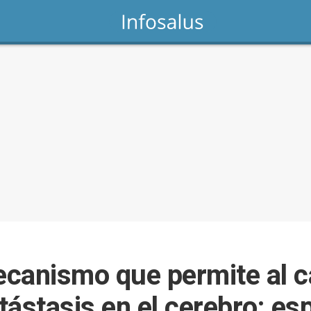
canismo que permite al c
stasis en el cerebro: es