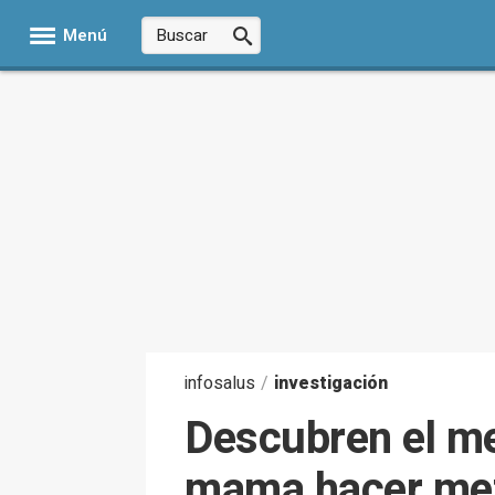
Menú
infosalus
/
investigación
Descubren el me
mama hacer metá