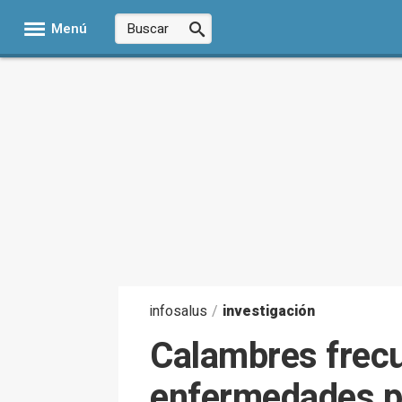
Menú
infosalus
/
investigación
Calambres frec
enfermedades p