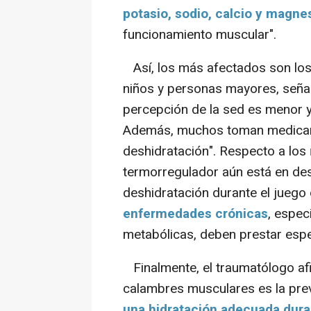
potasio, sodio, calcio y magne
funcionamiento muscular".
Así, los más afectados son los d
niños y personas mayores, señal
percepción de la sed es menor y s
Además, muchos toman medicame
deshidratación". Respecto a los
termorregulador aún está en des
deshidratación durante el juego 
enfermedades crónicas
, espec
metabólicas, deben prestar espec
Finalmente, el traumatólogo afi
calambres musculares es la prev
una
hidratación adecuada duran