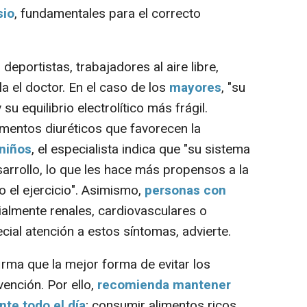
sio
, fundamentales para el correcto
eportistas, trabajadores al aire libre,
a el doctor. En el caso de los
mayores
, "su
u equilibrio electrolítico más frágil.
ntos diuréticos que favorecen la
niños
, el especialista indica que "su sistema
arrollo, lo que les hace más propensos a la
o el ejercicio". Asimismo,
personas
con
ialmente renales, cardiovasculares o
ial atención a estos síntomas, advierte.
rma que la mejor forma de evitar los
ención. Por ello,
recomienda mantener
te todo el día
; consumir alimentos ricos