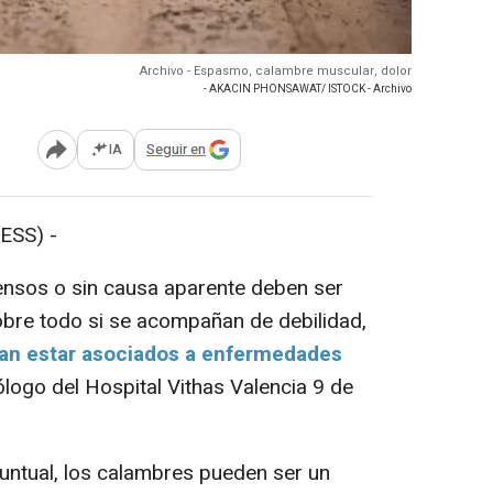
Archivo - Espasmo, calambre muscular, dolor
- AKACIN PHONSAWAT/ ISTOCK - Archivo
IA
Seguir en
Abrir opciones para compartir
ESS) -
nsos o sin causa aparente deben ser
obre todo si se acompañan de debilidad,
ían estar asociados a enfermedades
ólogo del Hospital Vithas Valencia 9 de
untual, los calambres pueden ser un