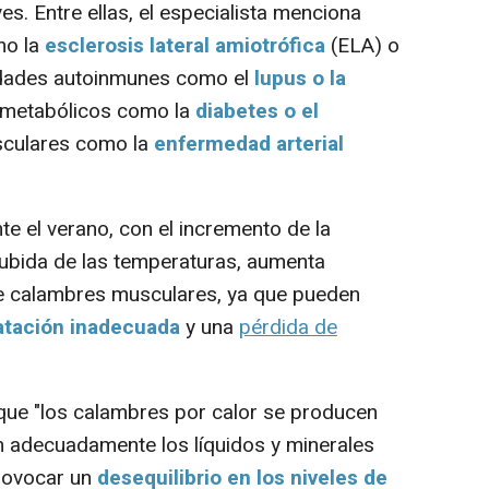
s. Entre ellas, el especialista menciona
mo la
esclerosis lateral amiotrófica
(ELA) o
edades autoinmunes como el
lupus o la
s metabólicos como la
diabetes o el
sculares como la
enfermedad arterial
 el verano, con el incremento de la
la subida de las temperaturas, aumenta
de calambres musculares, ya que pueden
atación inadecuada
y una
pérdida de
que "los calambres por calor se producen
 adecuadamente los líquidos y minerales
provocar un
desequilibrio en los niveles de