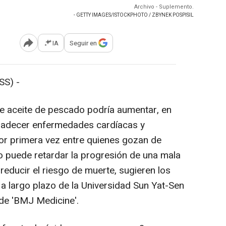
Archivo - Suplemento.
- GETTY IMAGES/ISTOCKPHOTO / ZBYNEK POSPISIL
IA
Seguir en
Abrir opciones para compartir
SS) -
e aceite de pescado podría aumentar, en
e padecer enfermedades cardíacas y
or primera vez entre quienes gozan de
o puede retardar la progresión de una mala
 reducir el riesgo de muerte, sugieren los
 a largo plazo de la Universidad Sun Yat-Sen
 de 'BMJ Medicine'.