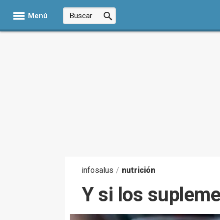
Menú
infosalus
/
nutrición
Y si los suplem