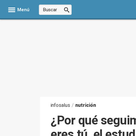
Menú
infosalus
/
nutrición
¿Por qué segui
eres tú, el estu