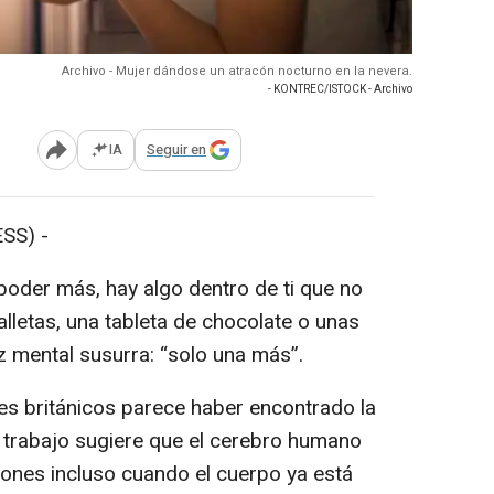
Archivo - Mujer dándose un atracón nocturno en la nevera.
- KONTREC/ISTOCK - Archivo
IA
Seguir en
Abrir opciones para compartir
SS) -
oder más, hay algo dentro de ti que no
lletas, una tableta de chocolate o unas
z mental susurra: “solo una más”.
es británicos parece haber encontrado la
 trabajo sugiere que el cerebro humano
iones incluso cuando el cuerpo ya está