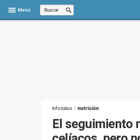
Menú
infosalus
/
nutrición
El seguimiento n
celíacos, pero n