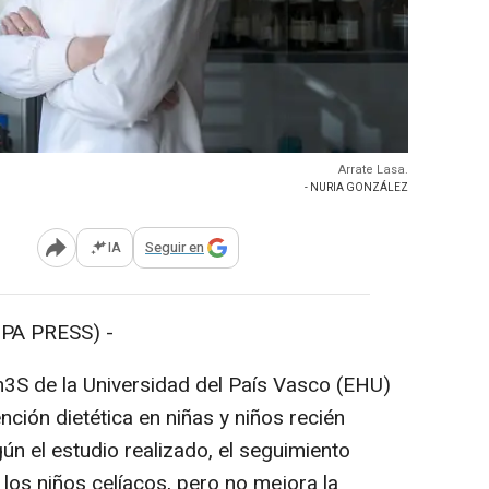
Arrate Lasa.
- NURIA GONZÁLEZ
IA
Seguir en
Abrir opciones para compartir
PA PRESS) -
en3S de la Universidad del País Vasco (EHU)
ción dietética en niñas y niños recién
ún el estudio realizado, el seguimiento
e los niños celíacos, pero no mejora la