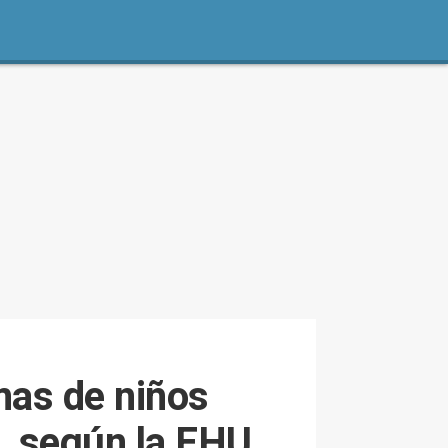
omas de niños
a, según la EHU