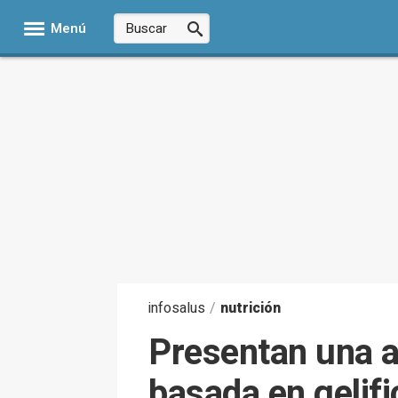
Menú
infosalus
/
nutrición
Presentan una al
basada en gelif