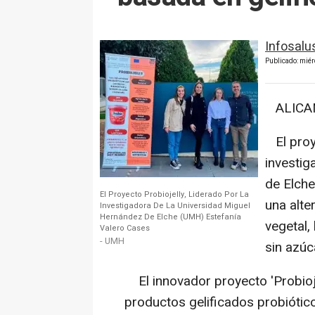
Infosalu
Publicado: miér
ALICANT
El proye
investig
de Elche
El Proyecto Probiojelly, Liderado Por La
una alte
Investigadora De La Universidad Miguel
Hernández De Elche (UMH) Estefanía
vegetal,
Valero Cases
- UMH
sin azúc
El innovador proyecto 'Probioje
productos gelificados probiótico