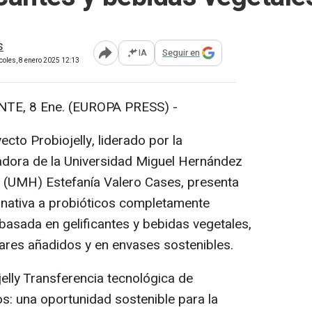
s
IA
Seguir en
Abrir opciones para compartir
coles, 8 enero 2025 12:13
E, 8 Ene. (EUROPA PRESS) -
cto Probiojelly, liderado por la
adora de la Universidad Miguel Hernández
 (UMH) Estefanía Valero Cases, presenta
rnativa a probióticos completamente
 basada en gelificantes y bebidas vegetales,
ares añadidos y en envases sostenibles.
lly Transferencia tecnológica de
s: una oportunidad sostenible para la