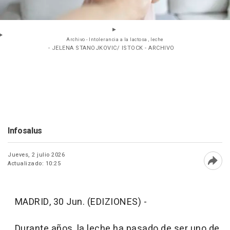
Archivo - Intolerancia a la lactosa , leche
- JELENA STANOJKOVIC/ ISTOCK - ARCHIVO
Infosalus
Jueves, 2 julio 2026
Actualizado: 10:25
Abri
MADRID, 30 Jun. (EDIZIONES) -
Durante años, la leche ha pasado de ser uno de