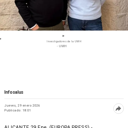
Investigadores de la UMH
- UMH
Infosalus
Jueves, 29 enero 2026
Publicado: 18:01
Abri
ALICANTE 29 Ene. (EUROPA PRESS) -