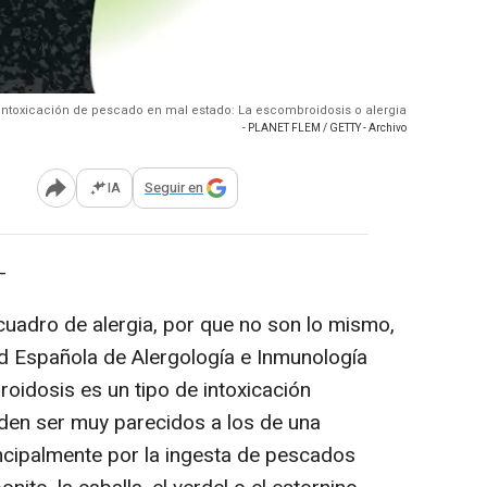
Intoxicación de pescado en mal estado: La escombroidosis o alergia
- PLANET FLEM / GETTY - Archivo
IA
Seguir en
Abrir opciones para compartir
-
uadro de alergia, por que no son lo mismo,
d Española de Alergología e Inmunología
roidosis es un tipo de intoxicación
den ser muy parecidos a los de una
incipalmente por la ingesta de pescados