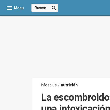
Menú
infosalus
/
nutrición
La escombroidos
una intoxicació