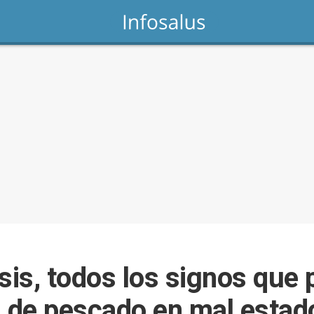
is, todos los signos que 
n de pescado en mal estad