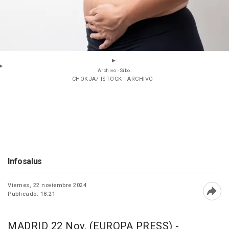
Archivo - Sibo.
- CHOKJA/ ISTOCK - ARCHIVO
Infosalus
Viernes, 22 noviembre 2024
Publicado: 18:21
Abri
MADRID 22 Nov. (EUROPA PRESS) -