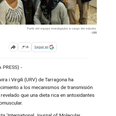
Parte del equipo investigador a cargo del estudio.
- URV
IA
Seguir en
Abrir opciones para compartir
 PRESS) -
ira i Virgili (URV) de Tarragona ha
ecimiento a los mecanismos de transmisión
 revelado que una dieta rica en antoxidantes
romuscular.
ta 'International Journal of Molecular