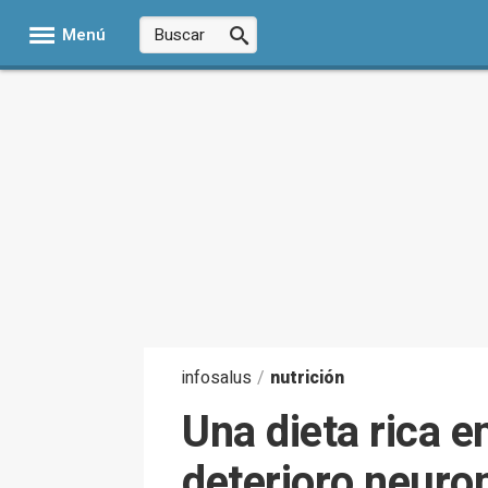
Menú
infosalus
/
nutrición
Una dieta rica e
deterioro neur