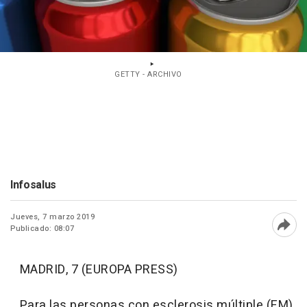
GETTY - ARCHIVO
Infosalus
Jueves, 7 marzo 2019
Publicado: 08:07
Abri
MADRID, 7 (EUROPA PRESS)
Para las personas con esclerosis múltiple (EM),