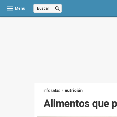
Menú
infosalus
/
nutrición
Alimentos que po