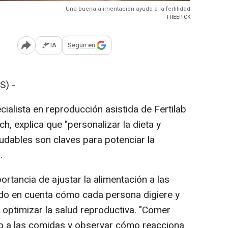
Una buena alimentación ayuda a la fertilidad
- FREEPICK
IA
Seguir en
Abrir opciones para compartir
S) -
ialista en reproducción asistida de Fertilab
h, explica que "personalizar la dieta y
udables son claves para potenciar la
.
rtancia de ajustar la alimentación a las
ndo en cuenta cómo cada persona digiere y
, optimizar la salud reproductiva. "Comer
o a las comidas y observar cómo reacciona