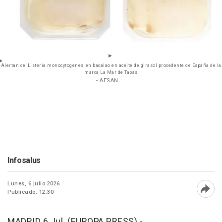
Alertan de 'Listeria monocytogenes' en bacalao en aceite de girasol procedente de España de la
marca La Mar de Tapas
- AESAN
Infosalus
Lunes, 6 julio 2026
Publicado: 12:30
Abri
MADRID 6 Jul. (EUROPA PRESS) -