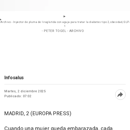
Archivo - Inyector de pluma de liraglutida con aguja para tratar la diabetes tipo 2, obesidad, GLP-
1
- PETER TOGEL - ARCHIVO
Infosalus
Martes, 2 diciembre 2025
Publicado: 07:02
Abri
MADRID, 2 (EUROPA PRESS)
Cuando una mujer queda embarazada, cada