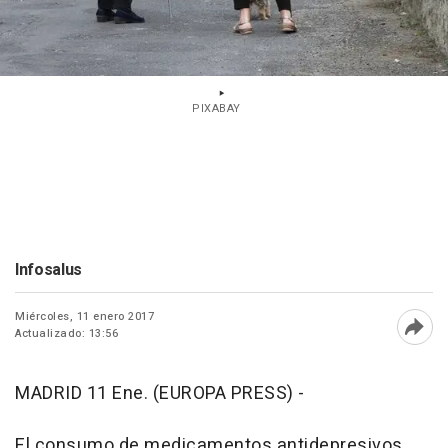
PIXABAY
Infosalus
Miércoles, 11 enero 2017
Actualizado: 13:56
Abri
MADRID 11 Ene. (EUROPA PRESS) -
El consumo de medicamentos antidepresivos